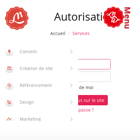
Menu
Autorisation
Accueil
/
Services
Conseils
S'il vous plaît autoriser :
Identifiant :
Création de site
Mot de passe :
Référencement
Se souvenir de moi
Design
Avez-vous oublié votre mot de passe ?
Marketing
Applications mobiles